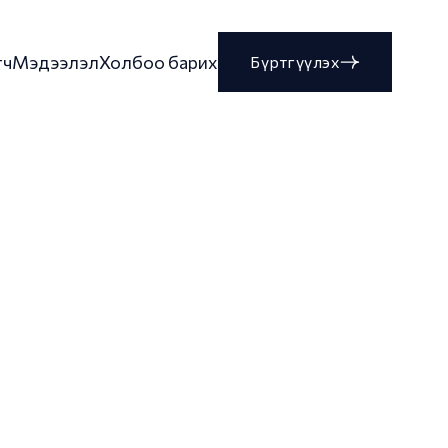
гч
Мэдээлэл
Холбоо барих
Бүртгүүлэх